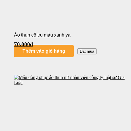
Áo thun cổ trụ màu xanh ya
70.000
₫
Thêm vào giỏ hàng
Đặt mua