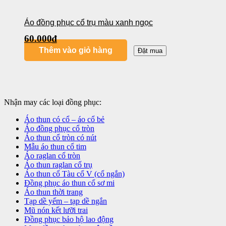
Áo đồng phục cổ trụ màu xanh ngọc
60.000
₫
Thêm vào giỏ hàng
Đặt mua
Nhận may các loại đồng phục:
Áo thun có cổ – áo cổ bẻ
Áo đồng phục cổ tròn
Áo thun cổ tròn có nút
Mẫu áo thun cổ tim
Áo raglan cổ tròn
Áo thun raglan cổ trụ
Áo thun cổ Tàu cổ V (cổ ngắn)
Đồng phục áo thun cổ sơ mi
Áo thun thời trang
Tạp dề yếm – tạp dề ngắn
Mũ nón kết lưỡi trai
Đồng phục bảo hộ lao động