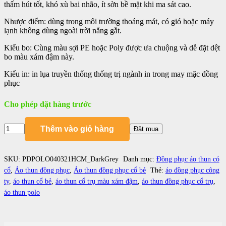
thấm hút tốt, khó xù bai nhão, ít sờn bề mặt khi ma sát cao.
Nhược điểm: dùng trong môi trường thoáng mát, có gió hoặc máy
lạnh không dùng ngoài trời nắng gắt.
Kiểu bo: Cùng màu sợi PE hoặc Poly được ưa chuộng và dễ đặt dệt
bo màu xám đậm này.
Kiểu in: in lụa truyền thống thống trị ngành in trong may mặc đồng
phục
Cho phép đặt hàng trước
Áo
Thêm vào giỏ hàng
Đặt mua
thun
cổ
trụ
SKU:
PDPOLO040321HCM_DarkGrey
Danh mục:
Đồng phục áo thun có
màu
cổ
,
Áo thun đồng phục
,
Áo thun đồng phục cổ bẻ
Thẻ:
áo đồng phục công
xám
ty
,
áo thun cổ bẻ
,
áo thun cổ trụ màu xám đậm
,
áo thun đồng phục cổ trụ
,
đậm
số
áo thun polo
lượng