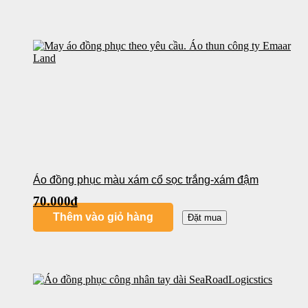
Áo đồng phục màu xám cổ sọc trắng-xám đậm
70.000
₫
Thêm vào giỏ hàng
Đặt mua