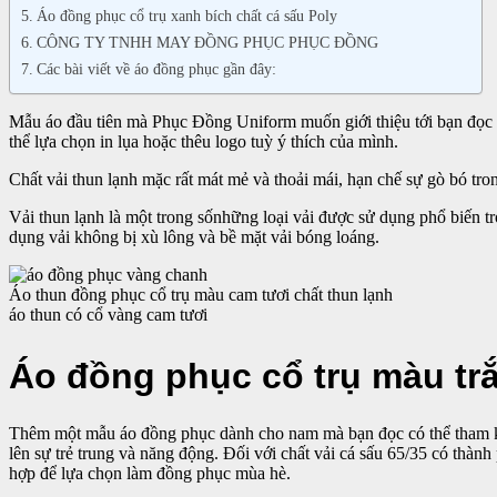
Áo đồng phục cổ trụ xanh bích chất cá sấu Poly
CÔNG TY TNHH MAY ĐỒNG PHỤC PHỤC ĐỒNG
Các bài viết về áo đồng phục gần đây:
Mẫu áo đầu tiên mà Phục Đồng Uniform muốn giới thiệu tới bạn đọc 
thể lựa chọn in lụa hoặc thêu logo tuỳ ý thích của mình.
Chất vải thun lạnh mặc rất mát mẻ và thoải mái, hạn chế sự gò bó tro
Vải thun lạnh là một trong sốnhững loại vải được sử dụng phổ biến tr
dụng vải không bị xù lông và bề mặt vải bóng loáng.
Áo thun đồng phục cổ trụ màu cam tươi chất thun lạnh
áo thun có cổ vàng cam tươi
Áo đồng phục cổ trụ màu trắ
Thêm một mẫu áo đồng phục dành cho nam mà bạn đọc có thể tham khảo
lên sự trẻ trung và năng động. Đối với chất vải cá sấu 65/35 có thàn
hợp để lựa chọn làm đồng phục mùa hè.