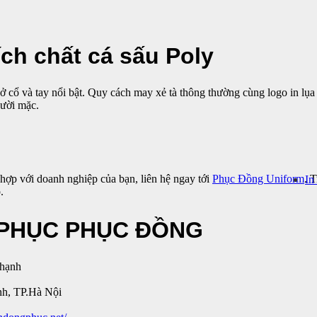
ch chất cá sấu Poly
ở cổ và tay nổi bật. Quy cách may xẻ tà thông thường cùng logo in lụa
gười mặc.
hợp với doanh nghiệp của bạn, liên hệ ngay tới
Phục Đồng Uniform
. 
In
.
 PHỤC PHỤC ĐỒNG
Thạnh
nh, TP.Hà Nội