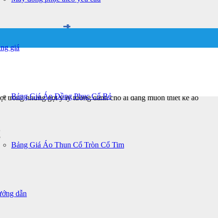
m cực đẹp
ng giá
Bảng Giá Áo Đồng Phục Cổ Bẻ
ột trong những gợi ý lý tưởng dành cho ai đang muốn thiết kế áo
t
Bảng Giá Áo Thun Cổ Tròn Cổ Tim
ớng dẫn