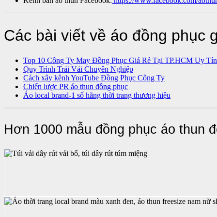
Kênh bán áo thun Facebook:
https://www.facebook.com/aothu
Các bài viết về áo đồng phục 
Top 10 Công Ty May Đồng Phục Giá Rẻ Tại TP.HCM Uy Tín
Quy Trình Trải Vải Chuyên Nghiệp
Cách xây kênh YouTube Đồng Phục Công Ty
Chiến lược PR áo thun đồng phục
Áo local brand-1 số hãng thời trang thương hiệu
Hơn 1000 mẫu đồng phục áo thun đ