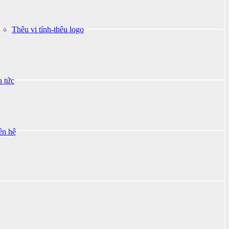
Thêu vi tính-thêu logo
n tức
ên hệ