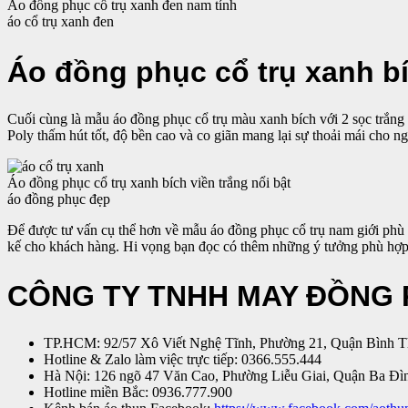
Áo đồng phục cổ trụ xanh đen nam tính
áo cổ trụ xanh đen
Áo đồng phục cổ trụ xanh bí
Cuối cùng là mẫu áo đồng phục cổ trụ màu xanh bích với 2 sọc trắng 
Poly thấm hút tốt, độ bền cao và co giãn mang lại sự thoải mái cho n
Áo đồng phục cổ trụ xanh bích viền trắng nổi bật
áo đồng phục đẹp
Để được tư vấn cụ thể hơn về mẫu áo đồng phục cổ trụ nam giới phù 
kế cho khách hàng. Hi vọng bạn đọc có thêm những ý tưởng phù hợp
CÔNG TY TNHH MAY ĐỒNG
TP.HCM: 92/57 Xô Viết Nghệ Tĩnh, Phường 21, Quận Bình 
Hotline & Zalo làm việc trực tiếp: 0366.555.444
Hà Nội: 126 ngõ 47 Văn Cao, Phường Liễu Giai, Quận Ba Đì
Hotline miền Bắc: 0936.777.900