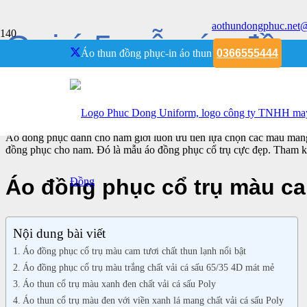
aothundongphuc.net
Gợi ý 5 mẫu áo đồng
Áo thun đồng phục-in áo thun
0366555444
Trang chủ
Phuc Dong Uniform
Gợi ý 5 mẫu áo đồng phục cổ trụ cho nam cực đẹp
Áo đồng phục dành cho nam giới luôn ưu tiên lựa chọn các mẫu mang 
đồng phục cho nam. Đó là mẫu áo đồng phục cổ trụ cực đẹp. Tham 
Áo đồng phục cổ trụ màu cam
Nội dung bài viết
Áo đồng phục cổ trụ màu cam tươi chất thun lạnh nổi bật
Áo đồng phục cổ trụ màu trắng chất vải cá sấu 65/35 4D mát mẻ
Áo thun cổ trụ màu xanh đen chất vải cá sấu Poly
Áo thun cổ trụ màu đen với viền xanh lá mang chất vải cá sấu Poly