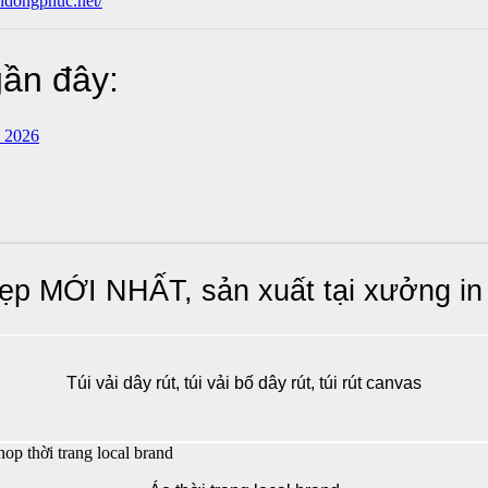
ndongphuc.net/
gần đây:
 2026
ẹp MỚI NHẤT, sản xuất tại xưởng in
Túi vải dây rút, túi vải bố dây rút, túi rút canvas