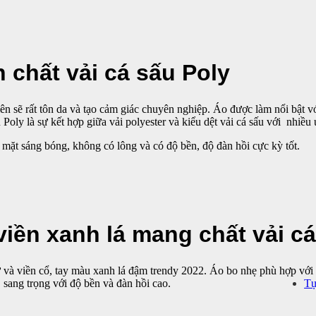
 chất vải cá sấu Poly
 sẽ rất tôn da và tạo cảm giác chuyên nghiệp. Áo được làm nổi bật với
Poly là sự kết hợp giữa vải polyester và kiểu dệt vải cá sấu với nhiều
 mặt sáng bóng, không có lông và có độ bền, độ đàn hồi cực kỳ tốt.
viền xanh lá mang chất vải cá
và viền cổ, tay màu xanh lá đậm trendy 2022. Áo bo nhẹ phù hợp với na
Tự
 sang trọng với độ bền và đàn hồi cao.