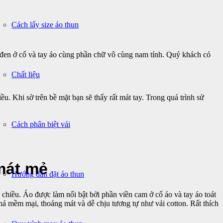
Cách lấy size áo thun
 đen ở cổ và tay áo cùng phần chữ vô cùng nam tính. Quý khách có
Chất liệu
. Khi sờ trên bề mặt bạn sẽ thấy rất mát tay. Trong quá trình sử
Cách phân biệt vải
mát mẻ
Hướng dẫn đặt áo thun
hiều. Áo được làm nổi bật bởi phần viền cam ở cổ áo và tay áo toát
khá mềm mại, thoáng mát và dễ chịu tương tự như vải cotton. Rất thích