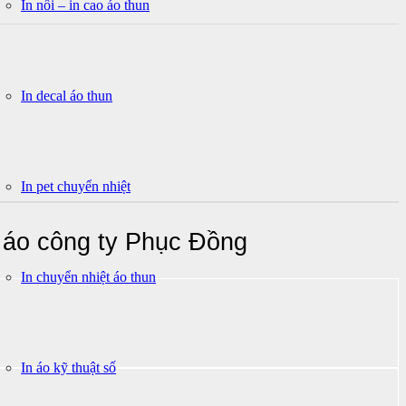
In nổi – in cao áo thun
In decal áo thun
In pet chuyển nhiệt
 áo công ty Phục Đồng
In chuyển nhiệt áo thun
In áo kỹ thuật số