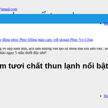
@gmail.com
 phục cổ trụ cho na
Bả
vẻ đẹp nam tính, lịch lãm nhưng vẫn tạo sự thoải mái khi làm việc. M
khảo ngay 5 mẫu dưới đây nhé!
 tươi chất thun lạnh nổi bậ
Hư