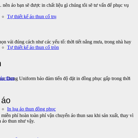
n … nên áo bạn sẽ được in chất liệu gì chúng tôi sẽ tư vấn để phục vụ
Tự thiết kế áo thun cổ trụ
chọn vải đúng cách như các yếu tố: thời tiết nắng mưa, trong nhà hay
Tự thiết kế áo thun cổ tròn
n
 áo thun
Phuc Dong Uniform bảo đảm tiến độ đặt in đồng phục gấp trong thời
 áo
In lụa áo thun đồng phục
miễn phí hoàn toàn phí vận chuyển áo thun sau khi sản xuất, thay vì
in áo thun như vậy.