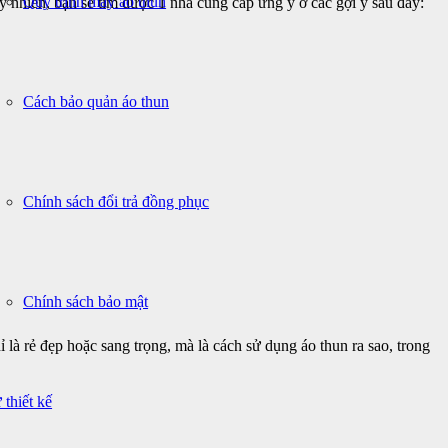
Quy trình may áo thun
y nhiên, bạn sẽ tìm được 1 nhà cung cấp ưng ý ở các gợi ý sau đây:
Cách bảo quản áo thun
Chính sách đổi trả đồng phục
Chính sách bảo mật
 là rẻ đẹp hoặc sang trọng, mà là cách sử dụng áo thun ra sao, trong
 thiết kế