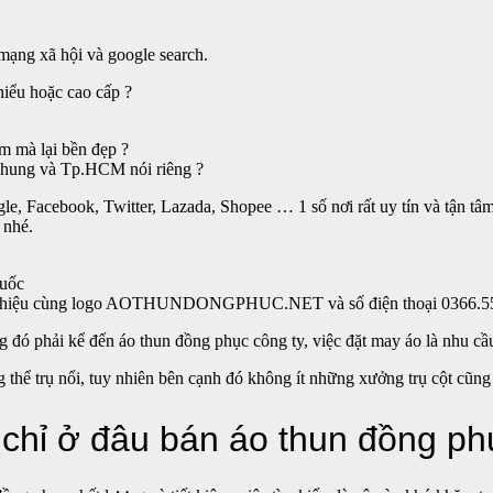
mạng xã hội và google search.
thiểu hoặc cao cấp ?
ệm mà lại bền đẹp ?
 chung và Tp.HCM nói riêng ?
gle, Facebook, Twitter, Lazada, Shopee … 1 số nơi rất uy tín và tận t
 nhé.
quốc
i thiệu cùng logo AOTHUNDONGPHUC.NET và số điện thoại 0366.555.
g đó phải kể đến áo thun đồng phục công ty, việc đặt may áo là nhu c
hể trụ nổi, tuy nhiên bên cạnh đó không ít những xưởng trụ cột cũng
 chỉ ở đâu bán áo thun đồng ph