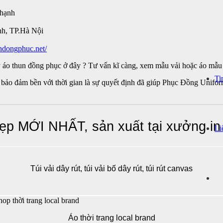
Thạnh
nh, TP.Hà Nội
ndongphuc.net/
y áo thun đồng phục ở đây ? Tư vấn kĩ càng, xem mẫu vải hoặc áo mẫu t
Ti
bảo đảm bền với thời gian là sự quyết định đã giúp Phục Đồng Unifor
ẹp MỚI NHẤT, sản xuất tại xưởng in
Li
Túi vải dây rút, túi vải bố dây rút, túi rút canvas
Áo thời trang local brand