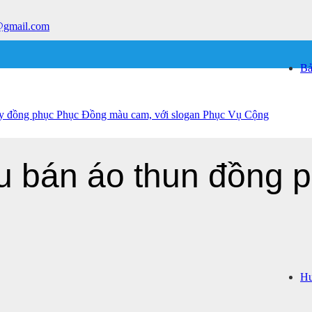
@gmail.com
Bả
u bán áo thun đồng p
Hư