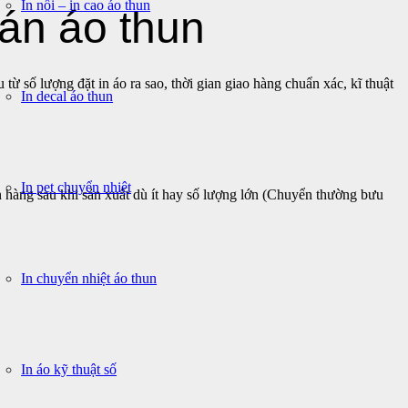
In nổi – in cao áo thun
án áo thun
từ số lượng đặt in áo ra sao, thời gian giao hàng chuẩn xác, kĩ thuật
In decal áo thun
In pet chuyển nhiệt
 sau khi sản xuất dù ít hay số lượng lớn (Chuyển thường bưu
In chuyển nhiệt áo thun
In áo kỹ thuật số