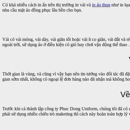
Có khá nhiều cách in ấn trên thị trường in vải và
in áo thun
như in lụa,
nhu cầu mặt áo đồng phục lâu bền cho bạn.
Vải có vải mỏng, vải dày, vải giãn tốt hoặc vải ít co giãn, vải đắt v
ngoài trời, sử dụng áo ở điều kiện có gió hay chơi vận động thể thao
Thời gian là vàng, và cũng vì vậy bạn nên tin tưởng vào đối tác đã 
gian sớm nhất, không có ngoại lệ đơn hàng nào đã nhận mà không hoà
Về
Trước khi cả thành lập công ty Phuc Dong Uniform, chúng tôi đã có ư
phải sử dụng nhiều chiêu trò maketing thì cách này hoàn toàn hợp lý và