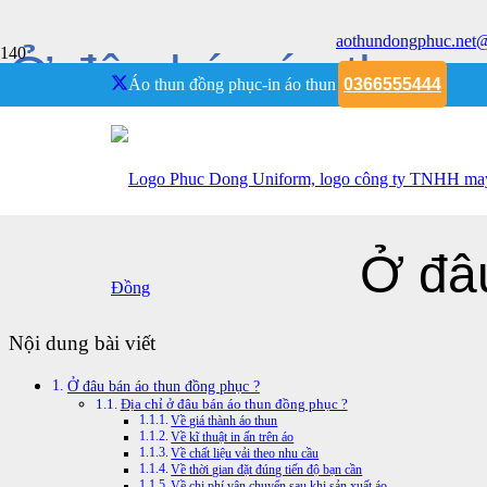
aothundongphuc.net
Ở đâu bán áo thun
Áo thun đồng phục-in áo thun
0366555444
Trang chủ
Phuc Dong Uniform
Ở đâu bán áo thun
Ở đâ
Nội dung bài viết
Ở đâu bán áo thun đồng phục ?
Địa chỉ ở đâu bán áo thun đồng phục ?
Về giá thành áo thun
Về kĩ thuật in ấn trên áo
Về chất liệu vải theo nhu cầu
Về thời gian đặt đúng tiến độ bạn cần
Về chi phí vận chuyển sau khi sản xuất áo