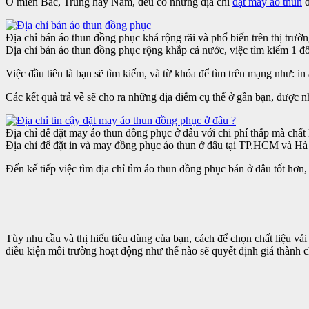
Ở miền Bắc, Trung hay Nam, đều có những địa chỉ
đặt may áo thun
đ
Địa chỉ bán áo thun đồng phục khá rộng rãi và phổ biến trên thị trườn
Địa chỉ bán áo thun đồng phục rộng khắp cả nước, việc tìm kiếm 1 đố
Việc đầu tiên là bạn sẽ tìm kiếm, và từ khóa để tìm trên mạng như: i
Các kết quả trả về sẽ cho ra những địa điểm cụ thể ở gần bạn, được 
Địa chỉ để đặt may áo thun đồng phục ở đâu với chi phí thấp mà chất 
Địa chỉ để đặt in và may đồng phục áo thun ở đâu tại TP.HCM và Hà
Đến kế tiếp việc tìm địa chỉ tìm áo thun đồng phục bán ở đâu tốt hơn, 
Tùy nhu cầu và thị hiếu tiêu dùng của bạn, cách để chọn chất liệu vả
điều kiện môi trường hoạt động như thế nào sẽ quyết định giá thành 