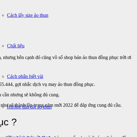
Cách lấy size áo thun
Chất liệu
âm, nhưng bên cạnh đó cũng vô số shop bán áo thun đồng phục trời ơi
Cách phân biệt vải
444, gợi nhắc dịch vụ may áo thun đồng phục.
ầu cần nhưng sẽ không đủ cung.
 như sẽ thành lập trong năm mới 2022 để đáp ứng cung đủ cầu.
Hướng dẫn đặt áo thun
ục ?