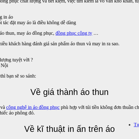
ồng phục chất lượng và tiết kiệm, việc tìm kiếm là vô vàn khó khăn, tu
g in áo
i tác đặt may áo là điều không dễ dàng
n áo thun, may áo đồng phục,
đồng phục công ty
…
nhiều khách hàng đánh giá sản phẩm áo thun và may in ra sao.
lượng tuyệt vời ?
 Nội
thì bạn sẽ so sánh:
Về giá thành áo thun
i và
công nghệ in áo đồng phục
phù hợp với túi tiền không đơn thuần chỉ
chiếc áo phông đó.
Tự
Về kĩ thuật in ấn trên áo